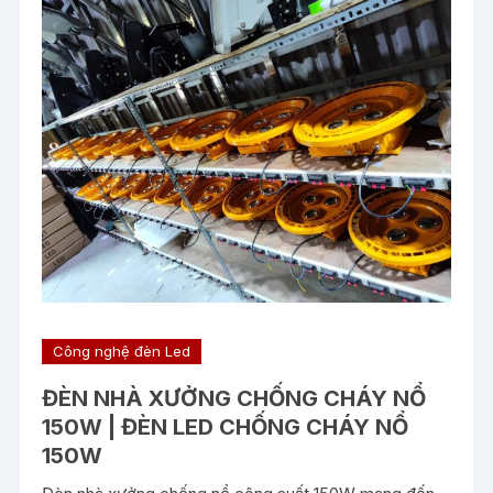
Công nghệ đèn Led
ĐÈN NHÀ XƯỞNG CHỐNG CHÁY NỔ
150W | ĐÈN LED CHỐNG CHÁY NỔ
150W