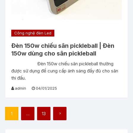
Công nghệ đèn Led
Đèn 150w chiếu sân pickleball | Đèn
150w dùng cho sân pickleball
Đèn 150w chiếu sân pickleball thường
được sử dụng để cung cấp ánh sáng đầy đủ cho sân
thi đấu.
admin
04/01/2025
Phân
1
…
13
trang
bài
viết