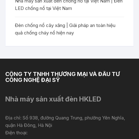
Nhà máy sản xuất đèn chống nổ tại Việt Nam | Đèn
LED chống nổ tại Việt Nam
Đèn chống nổ cây xăng | Giải pháp an toàn hiệu
quả chống cháy nổ hiện nay
CÔNG TY TNHH THƯƠNG MẠI VÀ ĐẦU TƯ
CÔNG NGHỆ ĐẠI SỸ
Nhà máy sản xuất đèn HKLED
Địa chỉ: Số 938, đường Quang Trung, phường Yên Nghĩa,
quận Hà Đông, Hà Nội
Điện thoại: