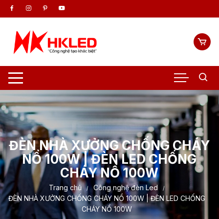
Chuyển
tới
nội
dung
ĐÈN NHÀ XƯỞNG CHỐNG CHÁY
NỔ 100W | ĐÈN LED CHỐNG
CHÁY NỔ 100W
Trang chủ
Công nghệ đèn Led
ĐÈN NHÀ XƯỞNG CHỐNG CHÁY NỔ 100W | ĐÈN LED CHỐNG
CHÁY NỔ 100W