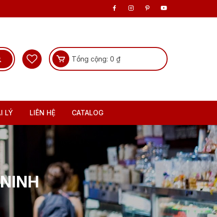
Tổng cộng:
0
₫
I LÝ
LIÊN HỆ
CATALOG
 NINH