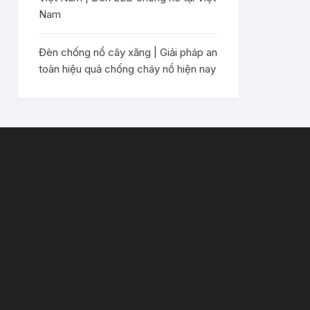
Nam
Đèn chống nổ cây xăng | Giải pháp an
toàn hiệu quả chống cháy nổ hiện nay