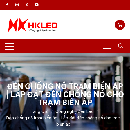
Chuyển
tới
nội
dung
ĐÈN CHỐNG NỔ TRẠM BIẾN ÁP
| LẮP ĐẶT ĐÈN CHỐNG NỔ CHO
TRẠM BIẾN ÁP
Trang chủ
Công nghệ đèn Led
Đèn chống nổ trạm biến áp | Lắp đặt đèn chống nổ cho trạm
biến áp