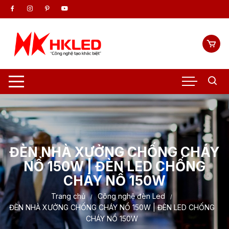
Chuyển
tới
nội
dung
ĐÈN NHÀ XƯỞNG CHỐNG CHÁY
NỔ 150W | ĐÈN LED CHỐNG
CHÁY NỔ 150W
Trang chủ
Công nghệ đèn Led
ĐÈN NHÀ XƯỞNG CHỐNG CHÁY NỔ 150W | ĐÈN LED CHỐNG
CHÁY NỔ 150W