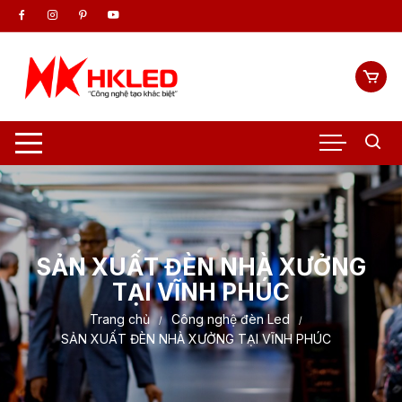
Chuyển
tới
nội
dung
SẢN XUẤT ĐÈN NHÀ XƯỞNG
TẠI VĨNH PHÚC
Trang chủ
Công nghệ đèn Led
SẢN XUẤT ĐÈN NHÀ XƯỞNG TẠI VĨNH PHÚC