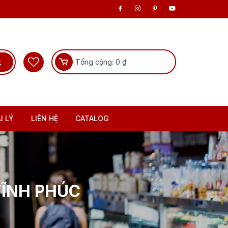
Tổng cộng:
0
₫
I LÝ
LIÊN HỆ
CATALOG
VĨNH PHÚC