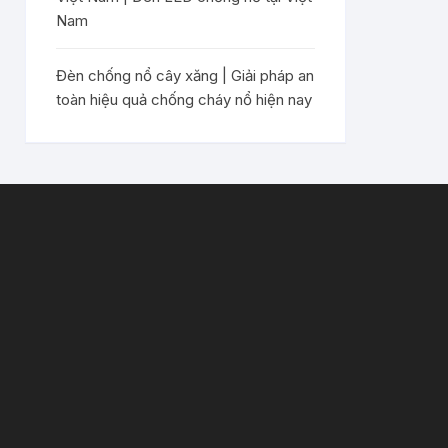
Nam
Đèn chống nổ cây xăng | Giải pháp an
toàn hiệu quả chống cháy nổ hiện nay