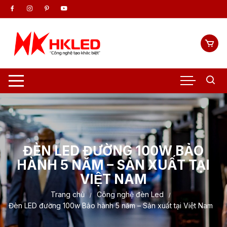
Chuyển
tới
nội
dung
ĐÈN LED ĐƯỜNG 100W BẢO
HÀNH 5 NĂM – SẢN XUẤT TẠI
VIỆT NAM
Trang chủ
Công nghệ đèn Led
Đèn LED đường 100w Bảo hành 5 năm – Sản xuất tại Việt Nam