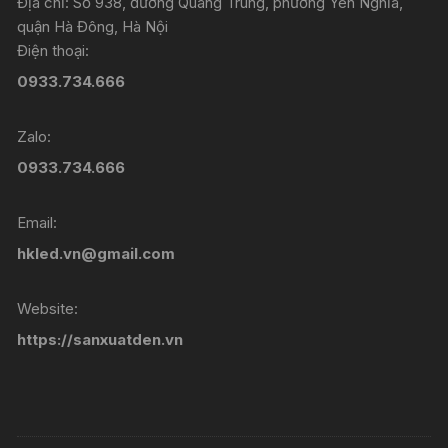
Địa chỉ: Số 938, đường Quang Trung, phường Yên Nghĩa,
quận Hà Đông, Hà Nội
Điện thoại:
0933.734.666
Zalo:
0933.734.666
Email:
hkled.vn@gmail.com
Website:
https://sanxuatden.vn