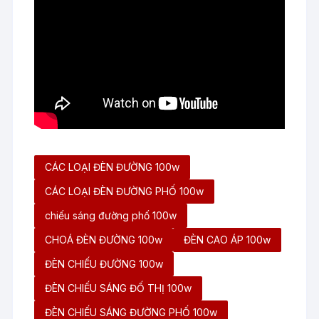
CÁC LOẠI ĐÈN ĐƯỜNG 100w
CÁC LOẠI ĐÈN ĐƯỜNG PHỐ 100w
chiếu sáng đường phố 100w
CHOÁ ĐÈN ĐƯỜNG 100w
ĐÈN CAO ÁP 100w
ĐÈN CHIẾU ĐƯỜNG 100w
ĐÈN CHIẾU SÁNG ĐỐ THỊ 100w
ĐÈN CHIẾU SÁNG ĐƯỜNG PHỐ 100w