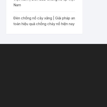
Nam
Đèn chống nổ cây xăng | Giải pháp an
toàn hiệu quả chống cháy nổ hiện nay