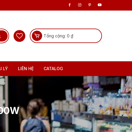
Tổng cộng:
0
₫
I LÝ
LIÊN HỆ
CATALOG
100W