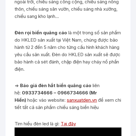
ngoài trời, chiếu sáng công cộng, chiếu sáng nông
thôn, chiếu sáng sân vườn, chiếu sáng nhà xưởng,
chiếu sang kho lạnh…
Đèn rọi biển quảng cáo
là một trong số sản phẩm
do HKLED sản xuất tại Việt Nam, chúng được bảo
hành từ 2 đến 5 năm cho từng cấu hình khách hàng
yêu cầu sản xuất. Đèn do HKLED sản xuất sẽ được
bảo hành cả sét đánh, chập điện hay cháy nổ phần
điện.
=>
Báo giá đèn hắt biển quảng cáo
liên
hệ:
0933734666 – 0966734666 (Mr
Hiền)
hoặc vào website:
sanxuatden.vn
để xem chi
tiết tất cả sản phẩm chiếu sáng biển hiệu
Tìm hiểu đèn led là gì:
Tại đây