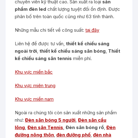
chuyên viên kỹ thuật cao. Sản xuất ra loại
sản
phẩm đèn led
chất lượng tuyệt đối ổn định. Được
phân bố trên toàn quốc cũng như 63 tỉnh thành.
Những mẫu chi tiết về công suất:
tại đây
Liên hệ để được tư vấn,
thiết kế chiếu sáng
ngoài trời
,
thiết kế chiếu sáng sân bóng
,
Thiết
kế chiếu sáng sân tennis
miễn phí.
Khu vực miền bắc
Khu vực miên trung
Khu vực miền nam
Ngoài ra chúng tôi còn sản xuất những sản phẩm
như:
Đèn sân bóng 5 người
,
Đèn sân cầu
lông
,
Đèn sân Tennis
,
Đèn sân bóng rổ
,
Đèn
đường nông thôn
,
đèn đường phố
,
đèn nhà