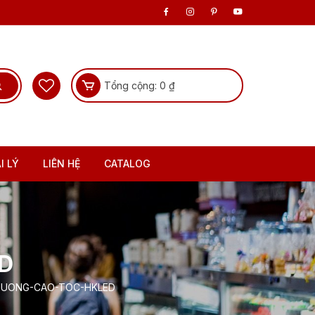
Tổng cộng:
0
₫
I LÝ
LIÊN HỆ
CATALOG
D
DUONG-CAO-TOC-HKLED