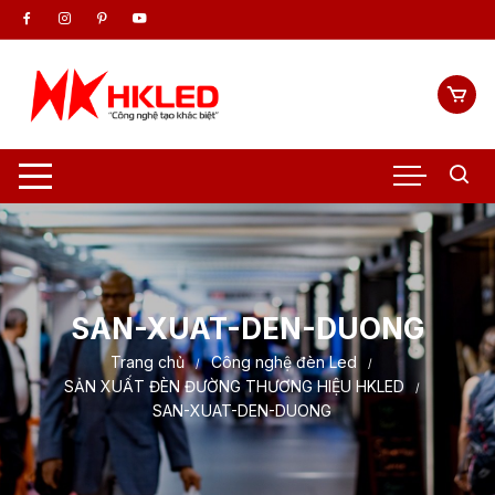
Chuyển
tới
nội
dung
SAN-XUAT-DEN-DUONG
Trang chủ
Công nghệ đèn Led
SẢN XUẤT ĐÈN ĐƯỜNG THƯƠNG HIỆU HKLED
SAN-XUAT-DEN-DUONG