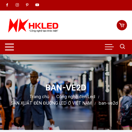
Chuyển
tới
nội
dung
BAN-VE2D
Trang chủ
Công nghệ đèn Led
SẢN XUẤT ĐÈN ĐƯỜNG LED Ở VIỆT NAM
ban-ve2d