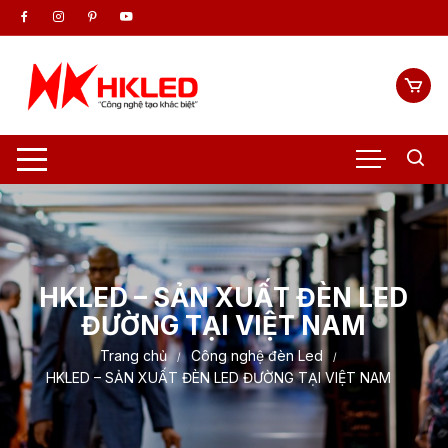
Chuyển
tới
nội
dung
HKLED – SẢN XUẤT ĐÈN LED
ĐƯỜNG TẠI VIỆT NAM
Trang chủ
Công nghệ đèn Led
HKLED – SẢN XUẤT ĐÈN LED ĐƯỜNG TẠI VIỆT NAM