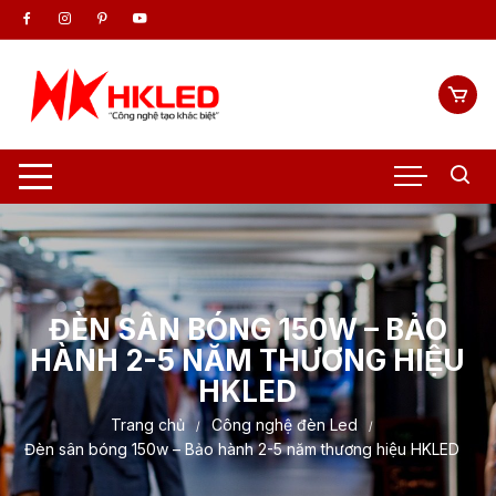
Chuyển
tới
nội
dung
ĐÈN SÂN BÓNG 150W – BẢO
HÀNH 2-5 NĂM THƯƠNG HIỆU
HKLED
Trang chủ
Công nghệ đèn Led
Đèn sân bóng 150w – Bảo hành 2-5 năm thương hiệu HKLED