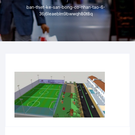
ban-thiet-ke-san-bong-co-nhan-tao-6-
36j6leaeblm9bwwqh80t8q