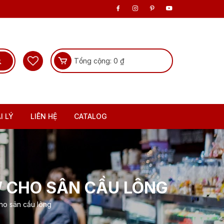
Tổng cộng:
0
₫
I LÝ
LIÊN HỆ
CATALOG
W CHO SÂN CẦU LÔNG
ho sân cầu lông