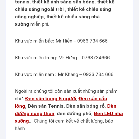
tennis
,
thiết kế ánh sáng sân bóng
.
thiết kế
chiếu sáng ngoài trời
,
thiết kế chiếu sáng
công nghiệp
,
thiết kế chiếu sáng nhà
xưởng
miễn phí.
Khu vực miền bắc: Mr Hiền – 0966 734 666
Khu vực miên trung: Mr Hưng – 0768734666
Khu vực miền nam : Mr Khang – 0933 734 666
Ngoài ra chúng tôi còn sản xuất những sản phẩm
như:
Đèn sân bóng 5 người
,
Đèn sân cầu
lông
,
Đèn sân Tennis
,
Đèn sân bóng rổ
,
Đèn
đường nông thôn
,
đèn đường phố
,
Đèn LED nhà
xưởng
… Chúng tôi cam kết về chất lượng, bảo
hành