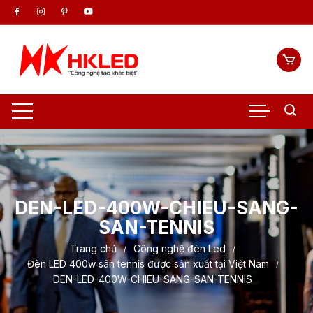
Chuyển
tới
nội
dung
DEN-LED-400W-CHIEU-SANG-
SAN-TENNIS
Trang chủ
Công nghệ đèn Led
Đèn LED 400w sân tennis được sản xuất tại Việt Nam
DEN-LED-400W-CHIEU-SANG-SAN-TENNIS