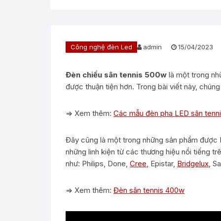
Công nghệ đèn Led
admin
15/04/2023
Đèn chiếu sân tennis 500w
là một trong nh
được thuận tiện hơn. Trong bài viết này, chúng
=> Xem thêm:
Các mẫu đèn pha LED sân tenn
Đây cũng là một trong những sản phẩm được 
những linh kiện từ các thương hiệu nổi tiếng t
như: Philips, Done,
Cree
, Epistar,
Bridgelux
, S
=> Xem thêm:
Đèn sân tennis 400w