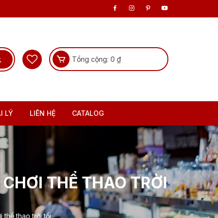
Tổng cộng:
0
₫
I LÝ
LIÊN HỆ
CATALOG
 CHƠI THỂ THAO TRỜI
thể thao trời tối