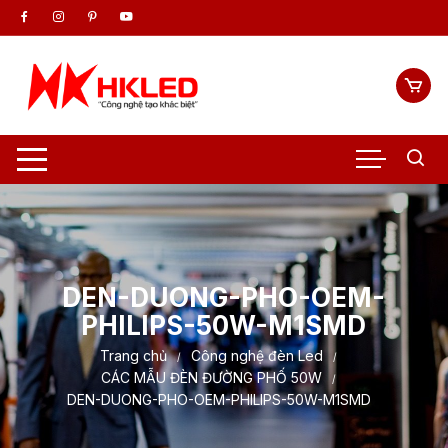
Chuyển
tới
nội
dung
DEN-DUONG-PHO-OEM-
PHILIPS-50W-M1SMD
Trang chủ
Công nghệ đèn Led
CÁC MẪU ĐÈN ĐƯỜNG PHỐ 50W
DEN-DUONG-PHO-OEM-PHILIPS-50W-M1SMD