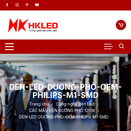
Chuyển
tới
nội
dung
DEN-LED-DUONG-PHO-OEM-
PHILIPS-M1-SMD
Trang chủ
Công nghệ đèn Led
CÁC MẪU ĐÈN ĐƯỜNG PHỐ 120W
DEN-LED-DUONG-PHO-OEM-PHILIPS-M1-SMD