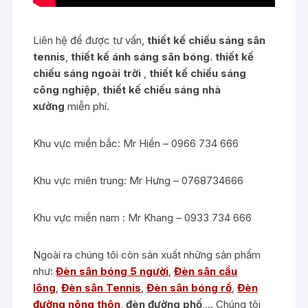
Liên hệ để được tư vấn,
thiết kế chiếu sáng sân
tennis
,
thiết kế ánh sáng sân bóng
.
thiết kế
chiếu sáng ngoài trời
,
thiết kế chiếu sáng
công nghiệp
,
thiết kế chiếu sáng nhà
xưởng
miễn phí.
Khu vực miền bắc: Mr Hiền – 0966 734 666
Khu vực miên trung: Mr Hưng – 0768734666
Khu vực miền nam : Mr Khang – 0933 734 666
Ngoài ra chúng tôi còn sản xuất những sản phẩm
như:
Đèn sân bóng 5 người
,
Đèn sân cầu
lông
,
Đèn sân Tennis
,
Đèn sân bóng rổ
,
Đèn
đường nông thôn
,
đèn đường phố
,… Chúng tôi