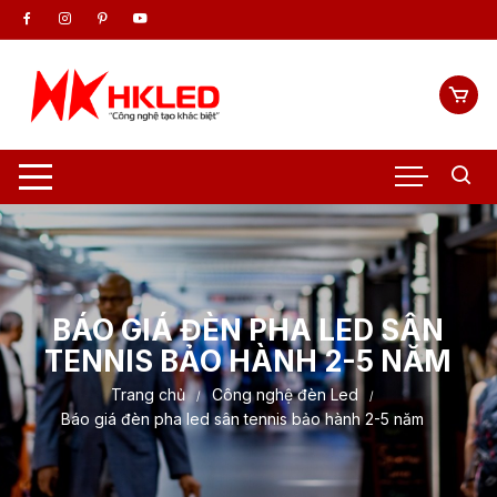
Chuyển
tới
nội
dung
BÁO GIÁ ĐÈN PHA LED SÂN
TENNIS BẢO HÀNH 2-5 NĂM
Trang chủ
Công nghệ đèn Led
Báo giá đèn pha led sân tennis bảo hành 2-5 năm