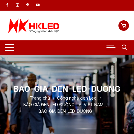
Chuyển
tới
nội
dung
BAO-GIA-DEN-LED-DUONG
Trang chủ
Công nghệ đèn Led
BÁO GIÁ ĐÈN LED ĐƯỜNG TẠI VIỆT NAM
BAO-GIA-DEN-LED-DUONG