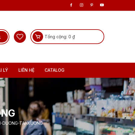
Tổng cộng:
0
₫
I LÝ
LIÊN HỆ
CATALOG
ONG
N-DUONG-TAI-XUONG