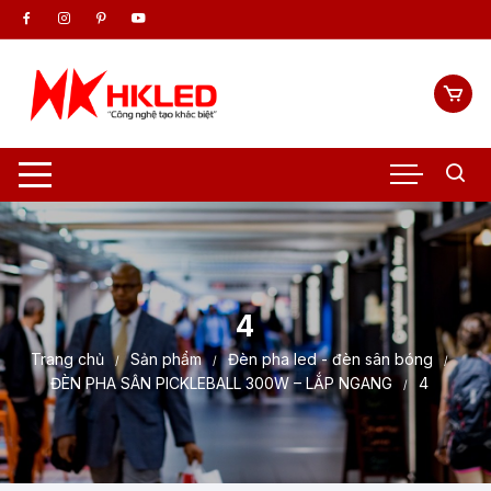
Chuyển
tới
nội
dung
4
Trang chủ
Sản phẩm
Đèn pha led - đèn sân bóng
ĐÈN PHA SÂN PICKLEBALL 300W – LẮP NGANG
4