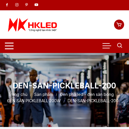
Chuyển
tới
nội
dung
DEN-SAN-PICKLEBALL-200
Trang chủ
Sản phẩm
Đèn pha led - đèn sân bóng
ĐÈN SÂN PICKLEBALL 200W
DEN-SAN-PICKLEBALL-200