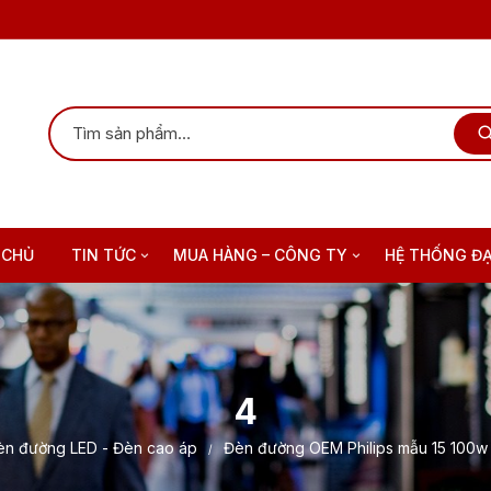
 CHỦ
TIN TỨC
MUA HÀNG – CÔNG TY
HỆ THỐNG ĐẠ
Công nghệ đèn Led
Thông tin DAISY Group
Tin tức công nghệ
Hướng dẫn mua hàng
4
Hướng dẫn lắp đặt đèn led
Hình ảnh Công ty
èn đường LED - Đèn cao áp
Đèn đường OEM Philips mẫu 15 100w