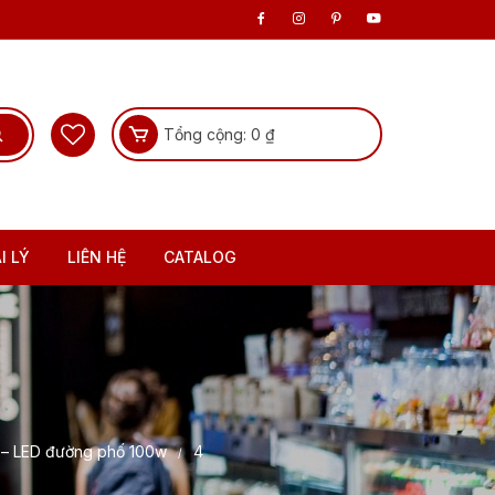
Tổng cộng:
0
₫
I LÝ
LIÊN HỆ
CATALOG
 – LED đường phố 100w
4