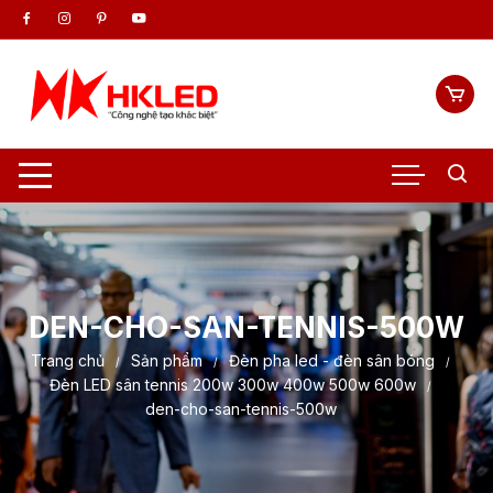
Chuyển
tới
nội
dung
DEN-CHO-SAN-TENNIS-500W
Trang chủ
Sản phẩm
Đèn pha led - đèn sân bóng
Đèn LED sân tennis 200w 300w 400w 500w 600w
den-cho-san-tennis-500w