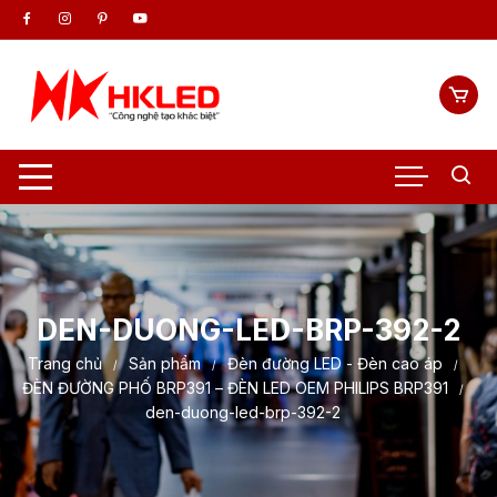
Chuyển
tới
nội
dung
DEN-DUONG-LED-BRP-392-2
Trang chủ
Sản phẩm
Đèn đường LED - Đèn cao áp
ĐÈN ĐƯỜNG PHỐ BRP391 – ĐÈN LED OEM PHILIPS BRP391
den-duong-led-brp-392-2