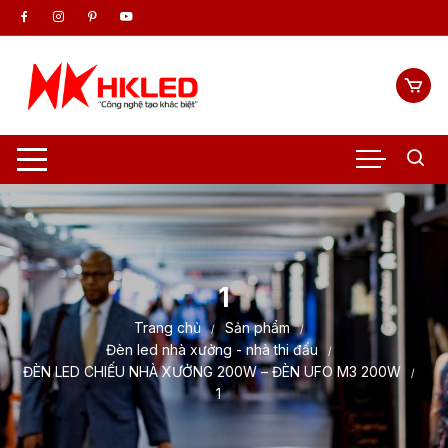
Chuyển
tới
nội
dung
1
Trang chủ
Sản phẩm
Đèn led nhà xưởng - nhà thi đấu
ĐÈN LED CHIẾU NHÀ XƯỞNG 200W – ĐÈN UFO M3 200W
1