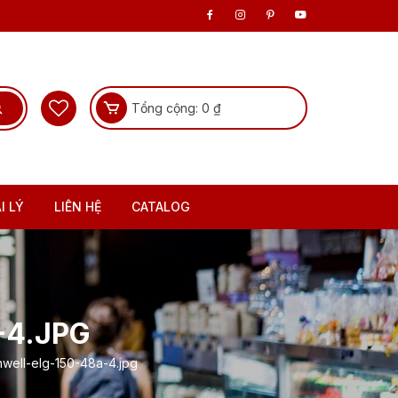
Tổng cộng:
0
₫
I LÝ
LIÊN HỆ
CATALOG
4.JPG
ell-elg-150-48a-4.jpg