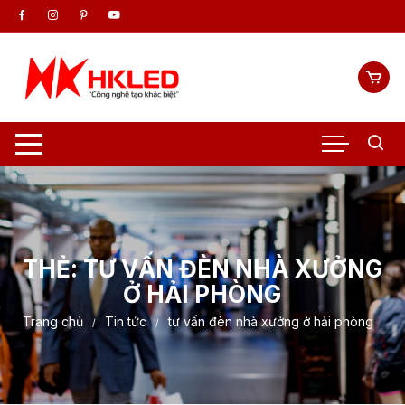
Chuyển
tới
nội
dung
THẺ:
TƯ VẤN ĐÈN NHÀ XƯỞNG
Ở HẢI PHÒNG
Trang chủ
Tin tức
tư vấn đèn nhà xưởng ở hải phòng