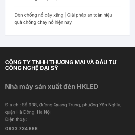
Đèn chống nổ cây xăng | Giải pháp an toàn hiệu
quả chống cháy nổ hiện nay
CÔNG TY TNHH THƯƠNG MẠI VÀ ĐẦU TƯ
CÔNG NGHỆ ĐẠI SỸ
Nhà máy sản xuất đèn HKLED
Địa chỉ: Số 938, đường Quang Trung, phường Yên Nghĩa,
quận Hà Đông, Hà Nội
Điện thoại:
0933.734.666