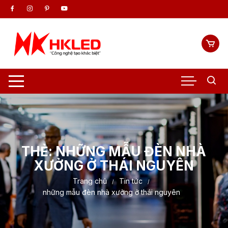
Chuyển
tới
nội
dung
THẺ:
NHỮNG MẪU ĐÈN NHÀ
XƯỞNG Ở THÁI NGUYÊN
Trang chủ
Tin tức
những mẫu đèn nhà xưởng ở thái nguyên