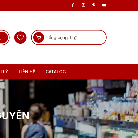
Tổng cộng:
0
₫
I LÝ
LIÊN HỆ
CATALOG
GUYÊN