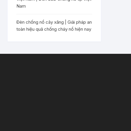
Nam
Đèn chống nổ cây xăng | Giải pháp an
toàn hiệu quả chống cháy nổ hiện nay