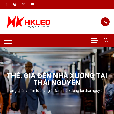
Chuyển
tới
nội
dung
THẺ:
GIÁ ĐÈN NHÀ XƯỞNG TẠI
THÁI NGUYÊN
Trang chủ
Tin tức
giá đèn nhà xưởng tại thái nguyên