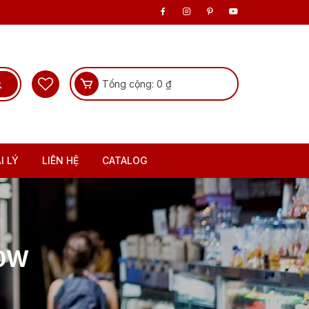
Tổng cộng:
0
₫
I LÝ
LIÊN HỆ
CATALOG
50W