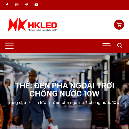
Chuyển
tới
nội
dung
THẺ:
ĐÈN PHA NGOÀI TRỜI
CHỐNG NƯỚC 10W
Trang chủ
Tin tức
đèn pha ngoài trời chống nước 10w