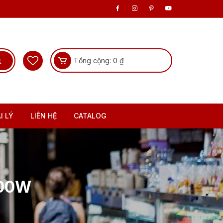
Tổng cộng:
0
₫
I LÝ
LIÊN HỆ
CATALOG
500W