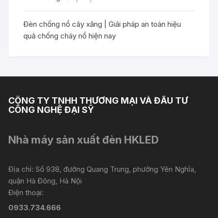
Đèn chống nổ cây xăng | Giải pháp an toàn hiệu
quả chống cháy nổ hiện nay
CÔNG TY TNHH THƯƠNG MẠI VÀ ĐẦU TƯ
CÔNG NGHỆ ĐẠI SỸ
Nhà máy sản xuất đèn HKLED
Địa chỉ: Số 938, đường Quang Trung, phường Yên Nghĩa,
quận Hà Đông, Hà Nội
Điện thoại:
0933.734.666