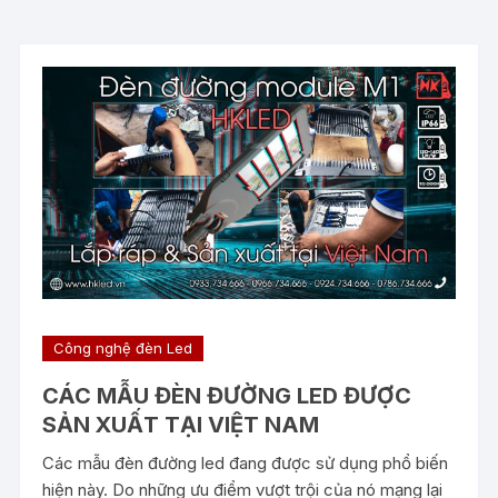
Công nghệ đèn Led
CÁC MẪU ĐÈN ĐƯỜNG LED ĐƯỢC
SẢN XUẤT TẠI VIỆT NAM
Các mẫu đèn đường led đang được sử dụng phổ biến
hiện này. Do những ưu điểm vượt trội của nó mạng lại