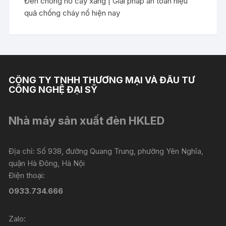
Đèn chống nổ cây xăng | Giải pháp an toàn hiệu
quả chống cháy nổ hiện nay
CÔNG TY TNHH THƯƠNG MẠI VÀ ĐẦU TƯ
CÔNG NGHỆ ĐẠI SỸ
Nhà máy sản xuất đèn HKLED
Địa chỉ: Số 938, đường Quang Trung, phường Yên Nghĩa,
quận Hà Đông, Hà Nội
Điện thoại:
0933.734.666
Zalo: