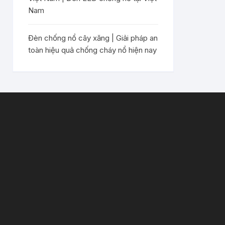
Nam
Đèn chống nổ cây xăng | Giải pháp an
toàn hiệu quả chống cháy nổ hiện nay