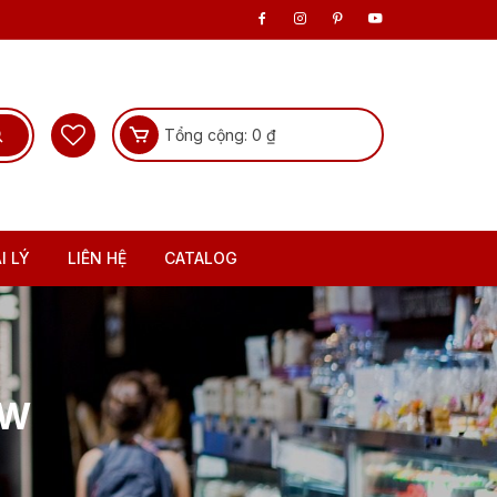
Tổng cộng:
0
₫
I LÝ
LIÊN HỆ
CATALOG
0W