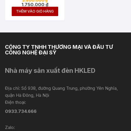
3.500.000
₫
BRIDGELUX 250W
gốc
Giá
1.750.000
₫
là:
hiện
THÊM VÀO GIỎ HÀNG
3.500.000 ₫.
tại
là:
1.750.000 ₫.
CÔNG TY TNHH THƯƠNG MẠI VÀ ĐẦU TƯ
CÔNG NGHỆ ĐẠI SỸ
Nhà máy sản xuất đèn HKLED
Địa chỉ: Số 938, đường Quang Trung, phường Yên Nghĩa,
quận Hà Đông, Hà Nội
Điện thoại:
0933.734.666
Zalo: