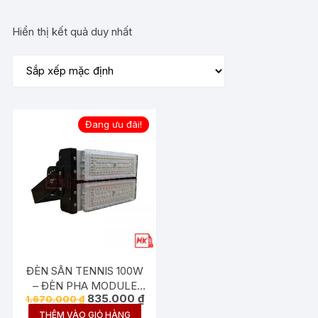
Hiển thị kết quả duy nhất
Đang ưu đãi!
ĐÈN SÂN TENNIS 100W
– ĐÈN PHA MODULE
Giá
Giá
835.000
₫
1.670.000
₫
BRIDGELUX 100W
gốc
hiện
THÊM VÀO GIỎ HÀNG