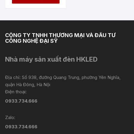
là:
tại
1.670.000 ₫.
là:
835.000 ₫.
CÔNG TY TNHH THƯƠNG MẠI VÀ ĐẦU TƯ
CÔNG NGHỆ ĐẠI SỸ
Nhà máy sản xuất đèn HKLED
Địa chỉ: Số 938, đường Quang Trung, phường Yên Nghĩa,
quận Hà Đông, Hà Nội
Điện thoại:
0933.734.666
Zalo:
0933.734.666