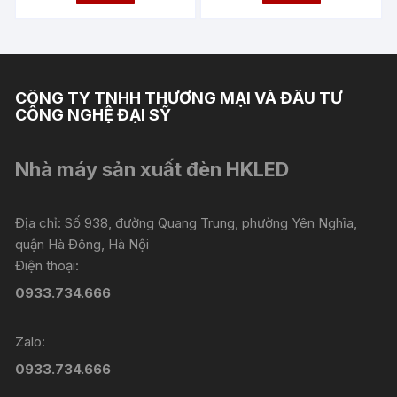
phẩm
phẩm
1.580.000 ₫
1.080.000 
đến
đến
này
này
1.780.000 ₫
1.615.000 ₫
có
có
nhiều
nhiều
biến
biến
CÔNG TY TNHH THƯƠNG MẠI VÀ ĐẦU TƯ
thể.
thể.
CÔNG NGHỆ ĐẠI SỸ
Các
Các
tùy
tùy
Nhà máy sản xuất đèn HKLED
chọn
chọn
có
có
thể
thể
Địa chỉ: Số 938, đường Quang Trung, phường Yên Nghĩa,
được
được
quận Hà Đông, Hà Nội
chọn
chọn
Điện thoại:
trên
trên
0933.734.666
trang
trang
sản
sản
Zalo:
phẩm
phẩm
0933.734.666