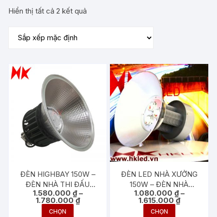
Hiển thị tất cả 2 kết quả
ĐÈN HIGHBAY 150W –
ĐÈN LED NHÀ XƯỞNG
ĐÈN NHÀ THI ĐẤU
150W – ĐÈN NHÀ
1.580.000
₫
–
1.080.000
₫
–
150W
XƯỞNG 150W
Khoảng
Khoảng
1.780.000
₫
1.615.000
₫
giá:
giá:
Sản
Sản
CHỌN
CHỌN
từ
từ