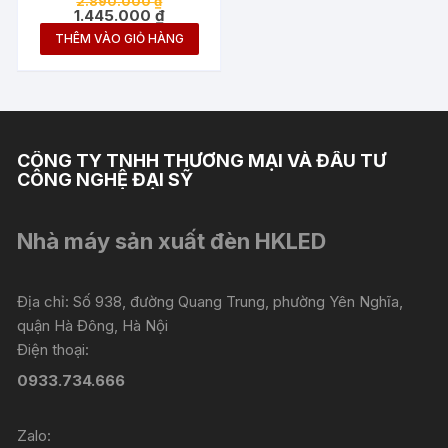
2.890.000
₫
BRIDGELUX 200W
gốc
Giá
1.445.000
₫
là:
hiện
THÊM VÀO GIỎ HÀNG
2.890.000 ₫.
tại
là:
1.445.000 ₫.
CÔNG TY TNHH THƯƠNG MẠI VÀ ĐẦU TƯ
CÔNG NGHỆ ĐẠI SỸ
Nhà máy sản xuất đèn HKLED
Địa chỉ: Số 938, đường Quang Trung, phường Yên Nghĩa,
quận Hà Đông, Hà Nội
Điện thoại:
0933.734.666
Zalo: