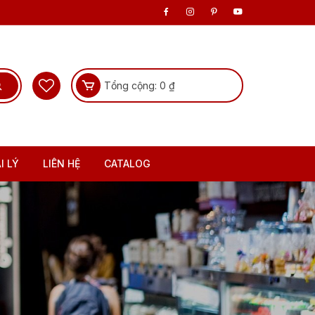
Tổng cộng:
0
₫
I LÝ
LIÊN HỆ
CATALOG